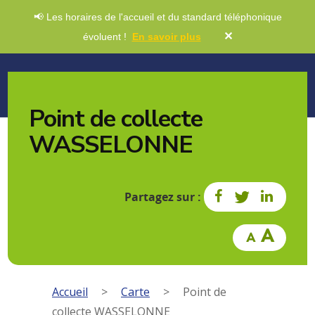
📢 Les horaires de l'accueil et du standard téléphonique
✕
évoluent !
En savoir plus
Point de collecte
WASSELONNE
Partagez sur :
Accueil
>
Carte
>
Point de
collecte WASSELONNE