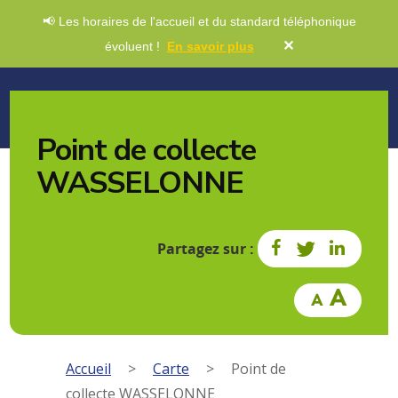
📢 Les horaires de l'accueil et du standard téléphonique
✕
évoluent !
En savoir plus
Point de collecte
WASSELONNE
Partagez sur :
Accueil
>
Carte
>
Point de
collecte WASSELONNE