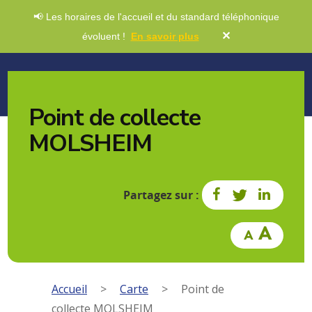
📢 Les horaires de l'accueil et du standard téléphonique
✕
évoluent !
En savoir plus
Point de collecte
MOLSHEIM
Partagez sur :
Accueil
>
Carte
>
Point de
collecte MOLSHEIM