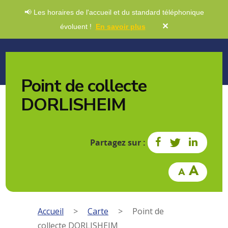
📢 Les horaires de l'accueil et du standard téléphonique
✕
évoluent !
En savoir plus
Point de collecte
DORLISHEIM
Partagez sur :
Accueil
>
Carte
>
Point de
collecte DORLISHEIM