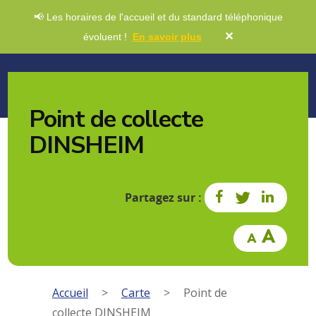
📢 Les horaires de l'accueil et du standard téléphonique
✕
évoluent !
En savoir plus
Point de collecte
DINSHEIM
Partagez sur :
Accueil
>
Carte
>
Point de
collecte DINSHEIM