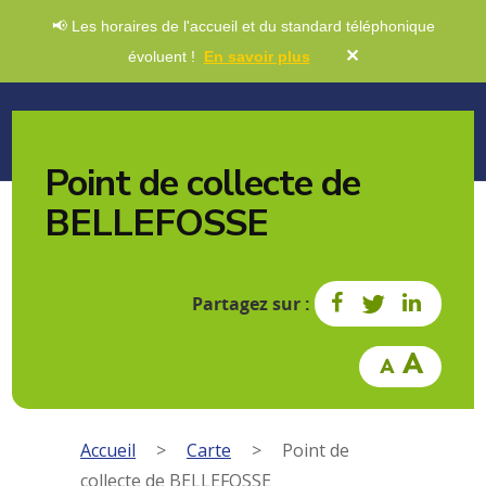
📢 Les horaires de l'accueil et du standard téléphonique
✕
évoluent !
En savoir plus
Point de collecte de
BELLEFOSSE
Partagez sur :
Accueil
>
Carte
>
Point de
collecte de BELLEFOSSE