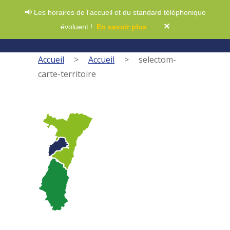
📢 Les horaires de l'accueil et du standard téléphonique
✕
évoluent !
En savoir plus
Accueil
>
Accueil
>
selectom-
carte-territoire