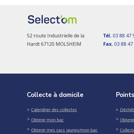
52 route Industrielle de la
Tél.
03 88 47 
Hardt 67120 MOLSHEIM
Fax.
03 88 47
Collecte à domicile
Points
Calendrier des collectes
Déchèt
Obtenir mon bac
Obteni
Obtenir mes sacs jaunes/mon bac
Collect