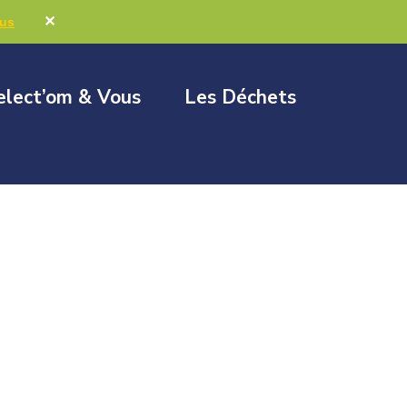
Marchés publics
Élus & Collectivités
✕
lus
elect’om & Vous
Les Déchets