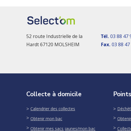
52 route Industrielle de la
Tél.
03 88 47 
Hardt 67120 MOLSHEIM
Fax.
03 88 47
Collecte à domicile
Points
Calendrier des collectes
Déchèt
Obtenir mon bac
Obteni
Obtenir mes sacs jaunes/mon bac
Collect