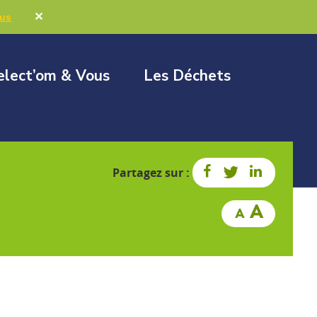
Marchés publics
Élus & Collectivités
✕
lus
elect’om & Vous
Les Déchets
Partagez sur :