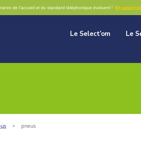
re
raires de l'accueil et du standard téléphonique évoluent !
En savoir p
Le Select’om
Le S
eus
>
pneus