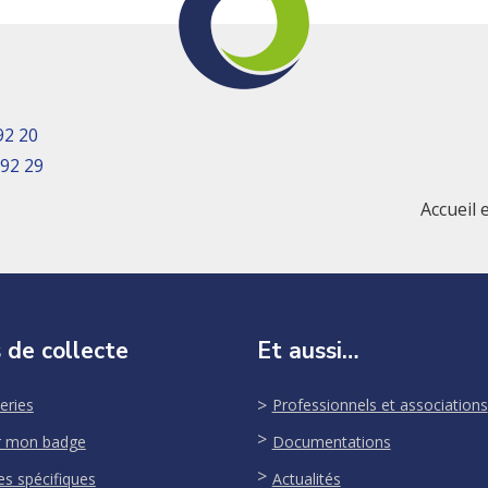
92 20
 92 29
Accueil 
 de collecte
Et aussi…
eries
Professionnels et associations
r mon badge
Documentations
es spécifiques
Actualités