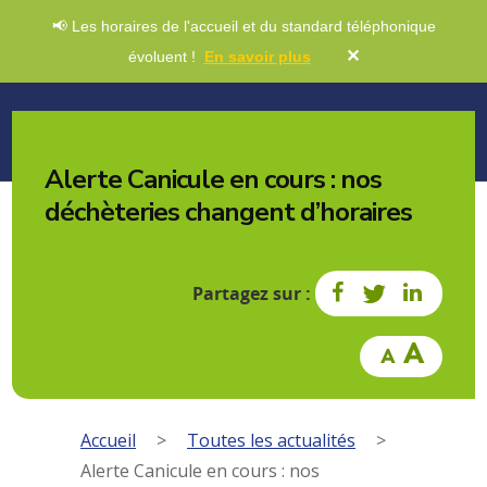
📢 Les horaires de l'accueil et du standard téléphonique
✕
évoluent !
En savoir plus
Alerte Canicule en cours : nos
déchèteries changent d’horaires
Partagez sur :
Accueil
>
Toutes les actualités
>
Alerte Canicule en cours : nos