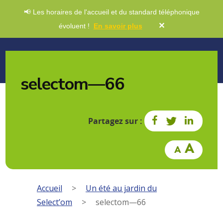
📢 Les horaires de l'accueil et du standard téléphonique
✕
évoluent !
En savoir plus
selectom—66
Partagez sur :
Accueil
>
Un été au jardin du
Select’om
>
selectom—66