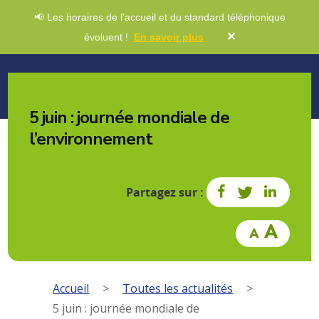
📢 Les horaires de l'accueil et du standard téléphonique
✕
évoluent !
En savoir plus
5 juin : journée mondiale de
l’environnement
Partagez sur :
Accueil
>
Toutes les actualités
>
5 juin : journée mondiale de