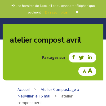
📢 Les horaires de l'accueil et du standard téléphonique
✕
évoluent !
En savoir plus
atelier compost avril
Partagez sur :
Accueil
>
Atelier Compostage à
Neuviller le 16 mai
>
atelier
compost avril