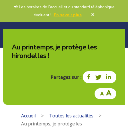
📢 Les horaires de l'accueil et du standard téléphonique
✕
évoluent !
En savoir plus
Au printemps, je protège les
hirondelles !
Partagez sur :
Accueil
>
Toutes les actualités
>
Au printemps, je protège les