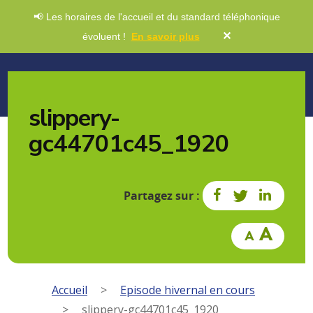
📢 Les horaires de l'accueil et du standard téléphonique
✕
évoluent !
En savoir plus
slippery-
gc44701c45_1920
Partagez sur :
Accueil
>
Episode hivernal en cours
>
slippery-gc44701c45_1920