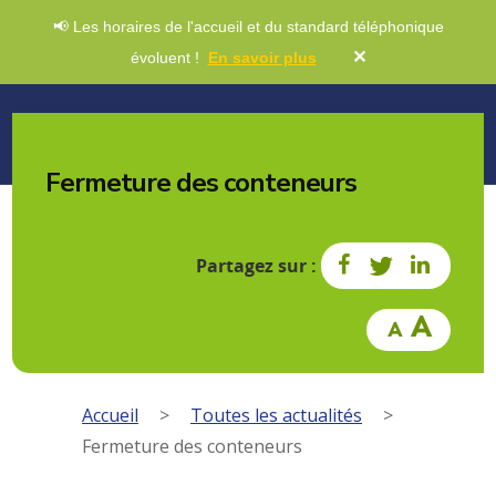
📢 Les horaires de l'accueil et du standard téléphonique
✕
évoluent !
En savoir plus
Fermeture des conteneurs
Partagez sur :
Accueil
>
Toutes les actualités
>
Fermeture des conteneurs