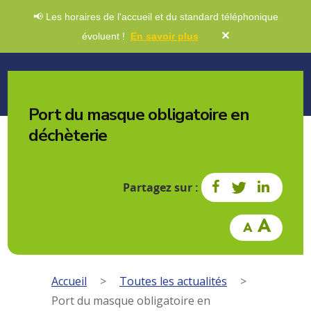
📢 Les horaires de l'accueil et du standard téléphonique
✕
évoluent !
En savoir plus
Port du masque obligatoire en
déchèterie
Partagez sur :
Accueil
>
Toutes les actualités
>
Port du masque obligatoire en