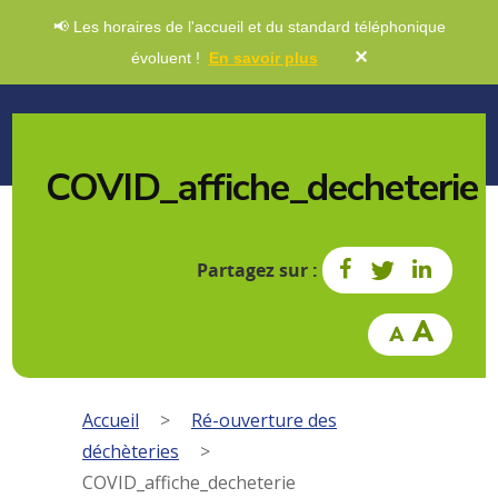
📢 Les horaires de l'accueil et du standard téléphonique
✕
évoluent !
En savoir plus
COVID_affiche_decheterie
Partagez sur :
Accueil
>
Ré-ouverture des
déchèteries
>
COVID_affiche_decheterie