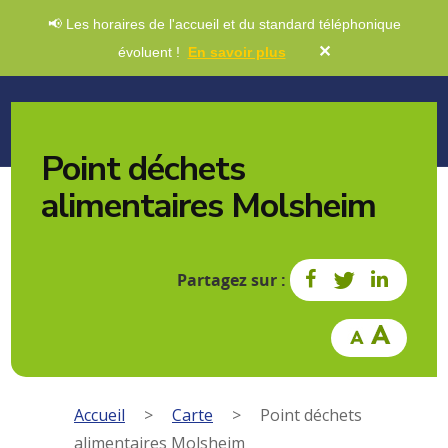
📢 Les horaires de l'accueil et du standard téléphonique
✕
évoluent !
En savoir plus
Point déchets
alimentaires Molsheim
Partagez sur :
Accueil
>
Carte
>
Point déchets
alimentaires Molsheim