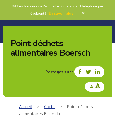
📢 Les horaires de l'accueil et du standard téléphonique
✕
évoluent !
En savoir plus
Point déchets
alimentaires Boersch
Partagez sur :
Accueil
>
Carte
>
Point déchets
alimentaires Boersch