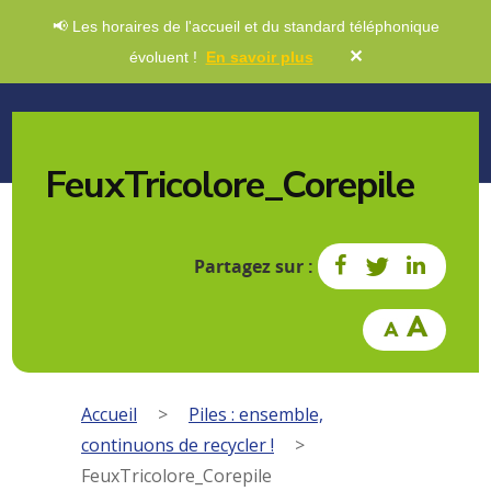
📢 Les horaires de l'accueil et du standard téléphonique
✕
évoluent !
En savoir plus
FeuxTricolore_Corepile
Partagez sur :
Accueil
>
Piles : ensemble,
continuons de recycler !
>
FeuxTricolore_Corepile